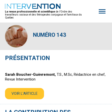
Open
site
La revue professionnelle et scientifique
de l’Ordre des
naviga
travailleurs sociaux et des thérapeutes conjugaux et familiaux du
Québec
NUMÉRO 143
PRÉSENTATION
Sarah Boucher-Guèvremont,
T.S., M.Sc, Rédactrice en chef,
Revue Intervention
VOIR L’ARTICLE