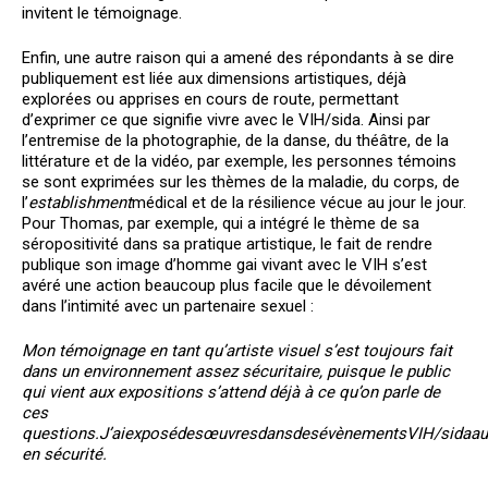
invitent le témoignage.
Enfin, une autre raison qui a amené des répondants à se dire
publiquement est liée aux dimensions artistiques, déjà
explorées ou apprises en cours de route, permettant
d’exprimer ce que signifie vivre avec le VIH/sida. Ainsi par
l’entremise de la photographie, de la danse, du théâtre, de la
littérature et de la vidéo, par exemple, les personnes témoins
se sont exprimées sur les thèmes de la maladie, du corps, de
l’
establishment
médical et de la résilience vécue au jour le jour.
Pour Thomas, par exemple, qui a intégré le thème de sa
séropositivité dans sa pratique artistique, le fait de rendre
publique son image d’homme gai vivant avec le VIH s’est
avéré une action beaucoup plus facile que le dévoilement
dans l’intimité avec un partenaire sexuel :
Mon témoignage en tant qu’artiste visuel s’est toujours fait
dans un environnement assez sécuritaire, puisque le public
qui vient aux expositions s’attend déjà à ce qu’on parle de
ces
questions.
J’ai
exposé
des
œuvres
dans
des
évènements
VIH/sida
au
en sécurité.