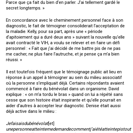
Parce que ça fait du bien d’en parler. J’ai tellement gardé le
secret longtemps. »
En concordance avec le cheminement personnel face à son
diagnostic, le fait de témoigner consoliderait l’acceptation de
la maladie. Kelly, pour sa part, après une « période
d’apitoiement qui a duré deux ans » suivant la nouvelle qu’elle
avait contracté le VIH, a voulu se relever et en faire un défi
personnel : « Fait que j’ai décidé de me battre pis de ne pas
me cacher, ne plus faire l’autruche, et je pense ça m’a bien
réussi. »
Il est toutefois fréquent que le témoignage public ait lieu en
réponse à un appel à témoigner au sein du milieu associatif
où la personne s’impliquait déjà. Certains répondants avaient
commencé à faire du bénévolat dans un organisme. David
explique : « on m’a tordu le bras » quand on lui a répété sans
cesse que son histoire était inspirante et qu’elle pourrait en
aider d’autres à accepter leur diagnostic. Denise était aussi
déjà active dans le milieu :
Je
faisais
du
bénévolat
[et]
une
personne
atteinte
me
demande
comment
j’ai
été
atteinte
pis
tout