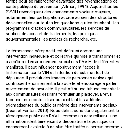
temps pour se rapprocher davantage des revendications de
santé publique de prévention (Altman, 1994). Aujourd’hui, les
PVVIH revendiquent des changements sociaux majeurs,
notamment leur participation accrue au sein des structures
décisionnelles sur toutes les questions qui les touchent : les
programmes d’action communautaires, les services de
soutien, de soins et de traitements, les politiques
gouvernementales, les projets de recherche, etc.
Le témoignage séropositif est défini ici comme une
intervention individuelle et collective qui vise à transformer et
à améliorer l’environnement social des PVVIH de différentes
manières. Il peut influencer positivement l’accès à
l’information sur le VIH et l’intention de subir un test de
dépistage. Il produit des images de personnes actives qui
contribuent énormément à la société et encourage à parler
ouvertement de sexualité. Il peut offrir une tribune essentielle
aux communautés désirant formuler un plaidoyer. Bref, il
façonne un « contre-discours » ciblant les attitudes
stigmatisantes du public et même des intervenants sociaux
(Dean et Fenton, 2010). Nous définissons donc également le
témoignage public des PVVIH comme un acte militant : une
affirmation identitaire visant à déconstruire la politique, un
engagement explicite à ne plus être traités ni perçus comme «