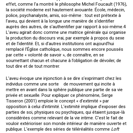
effet, comme l’a montré le philosophe Michel Foucault (1976),
la société moderne est hautement avouante. École, médecin,
police, psychanalyste, amis, soi-même : tout est prétexte à
l’aveu, qui devient à la longue une manière de s’identifier
auprès des autres, de s’authentifier par rapport à soi-même.
4
L’aveu agirait donc comme une matrice générale qui organise
la production du discours vrai, par exemple à propos du sexe
et de l’identité. Et, si d’autres institutions ont aujourd’hui
remplacé l’Église catholique, nous sommes encore poussés
par cette « volonté de savoir », de connaître, en se
soumettant chacun et chacune à l’obligation de dévoiler, de
tout dire et de tout montrer.
L’aveu évoque une injonction à se dire s’exprimant chez les
individus comme une sorte de mouvement qui incite à
mettre en avant dans la sphère publique une partie de sa vie
privée et sexuelle. Pour expliquer ce phénomène, Serge
Tisseron (2001) emploie le concept « d’extimité » par
opposition à celui d’intimité. L’extimité implique d’exposer des
parties de soi, physiques ou psychiques, qui étaient jusque-là
considérées comme relevant de la vie intime. C’est le fait de
vouloir extérioriser son monde intérieur de manière ouverte et
publique. L’exemple des séries de téléréalités comme
Loft