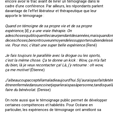
encore avoir le trac avant de livrer un témoignage dans le
cadre d’une conférence. Par ailleurs, les répondants parlent
davantage de l’effet libérateur et thérapeutique que leur
apporte le témoignage :
Quand on témoigne de sa propre vie et de sa propre
expérience,
[il]
y a une vraie thérapie. On
a
des
choses
qui
bloquent
le
cœur
pendant
des
années,
mais
quand
on
de
ces
choses,
ben
on
trouve
un
moyen
de
les
supporter
ou
bien
de
les
é
vie. Pour moi, c’était une super belle expérience.
(René)
Je
fais toujours
le
parallèle avec
la
drogue
ou
les sports,
c’est
la
même chose.
Ça te
donne
un
kick
: Wow, ça m’a fait
du bien, là je veux recontacter ça! Là, j’y retourne : oh wow,
ça me motive!
(Étienne)
J’ai
beaucoup
accepté
la
maladie
aujourd’hui.
Si
j’aurais
pas
fait
de
té
être
renfermée
dans
un
coin
et
je
parlerais
pas
à
personne,
tandis
que
là
faire du bénévolat.
(Denise)
On note aussi que le témoignage public permet de développer
certaines compétences et habiletés. Pour Océane en
particulier, les expériences de témoignage ont amélioré sa