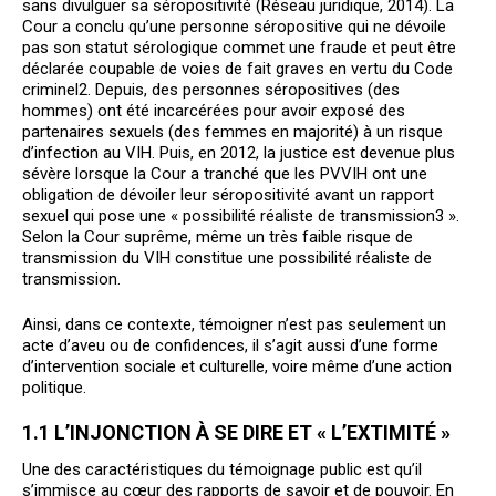
sans divulguer sa séropositivité (Réseau juridique, 2014). La
Cour a conclu qu’une personne séropositive qui ne dévoile
pas son statut sérologique commet une fraude et peut être
déclarée coupable de voies de fait graves en vertu du Code
criminel2. Depuis, des personnes séropositives (des
hommes) ont été incarcérées pour avoir exposé des
partenaires sexuels (des femmes en majorité) à un risque
d’infection au VIH. Puis, en 2012, la justice est devenue plus
sévère lorsque la Cour a tranché que les PVVIH ont une
obligation de dévoiler leur séropositivité avant un rapport
sexuel qui pose une « possibilité réaliste de transmission
3
».
Selon la Cour suprême, même un très faible risque de
transmission du VIH constitue une possibilité réaliste de
transmission.
Ainsi, dans ce contexte, témoigner n’est pas seulement un
acte d’aveu ou de confidences, il s’agit aussi d’une forme
d’intervention sociale et culturelle, voire même d’une action
politique.
1.1 L’INJONCTION À SE DIRE ET « L’EXTIMITÉ »
Une des caractéristiques du témoignage public est qu’il
s’immisce au cœur des rapports de savoir et de pouvoir. En