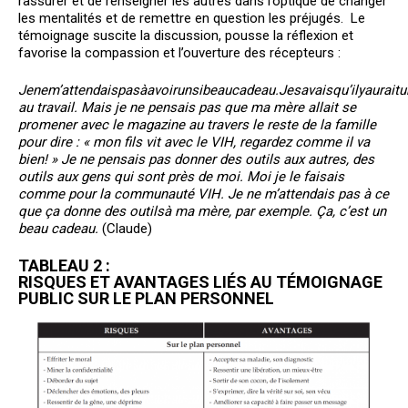
rassurer et de renseigner les autres dans l’optique de changer
les mentalités et de remettre en question les préjugés. Le
témoignage suscite la discussion, pousse la réflexion et
favorise la compassion et l’ouverture des récepteurs :
Je
ne
m’attendais
pas
à
avoir
un
si
beau
cadeau.
Je
savais
qu’il
y
aurait
u
au travail. Mais je ne pensais pas que ma mère allait se
promener avec le magazine au travers le reste de la famille
pour dire : « mon fils vit avec le VIH, regardez comme il va
bien! » Je ne pensais pas donner des outils aux autres, des
outils aux gens qui sont près de moi. Moi je le faisais
comme pour la communauté VIH. Je ne m’attendais pas à ce
que ça donne des outils
à
ma mère, par exemple. Ça, c’est un
beau cadeau.
(Claude)
TABLEAU 2 :
RISQUES ET AVANTAGES LIÉS AU TÉMOIGNAGE
PUBLIC SUR LE PLAN PERSONNEL