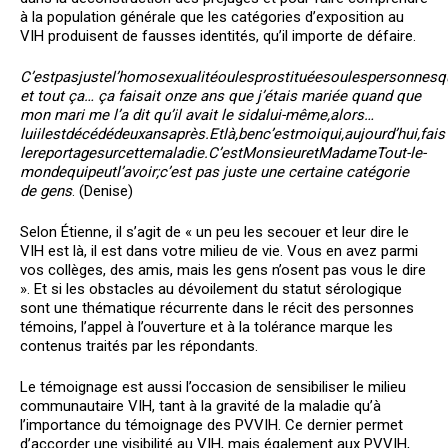
à la population générale que les catégories d’exposition au
VIH produisent de fausses identités, qu’il importe de défaire.
C’est
pas
juste
l’homosexualité
ou
les
prostituées
ou
les
personnes
q
et tout ça… ça faisait onze ans que j’étais mariée quand que
mon mari me l’a dit qu’il avait le sida
lui-même,
alors…
lui
il
est
décédé
deux
ans
après.
Et
là,
ben
c’est
moi
qui,
aujourd’hui,
fais
le
reportage
sur
cette
maladie.
C’est
Monsieur
et
Madame
Tout-le-
monde
qui
peut
l’avoir;
c’est pas juste une certaine catégorie
de gens
. (Denise)
Selon Étienne, il s’agit de « un peu les secouer et leur dire le
VIH est là, il est dans votre milieu de vie. Vous en avez parmi
vos collèges, des amis, mais les gens n’osent pas vous le dire
». Et si les obstacles au dévoilement du statut sérologique
sont une thématique récurrente dans le récit des personnes
témoins, l’appel à l’ouverture et à la tolérance marque les
contenus traités par les répondants.
Le témoignage est aussi l’occasion de sensibiliser le milieu
communautaire VIH, tant à la gravité de la maladie qu’à
l’importance du témoignage des PVVIH. Ce dernier permet
d’accorder une visibilité au VIH, mais également aux PVVIH,