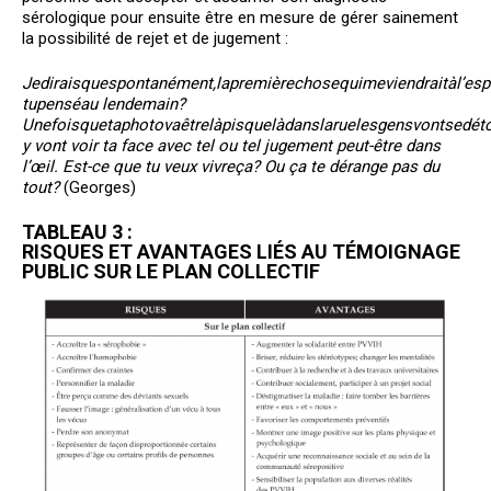
sérologique pour ensuite être en mesure de gérer sainement
la possibilité de rejet et de jugement :
Je
dirais
que
spontanément,
la
première
chose
qui
me
viendrait
à
l’esp
tu
pensé
au lendemain?
Une
fois
que
ta
photo
va
être
là
pis
que
là
dans
la
rue
les
gens
vont
se
dét
y vont voir ta face avec tel ou tel jugement peut-être dans
l’œil. Est-ce que tu veux vivre
ça?
Ou ça te dérange pas du
tout?
(Georges)
TABLEAU 3 :
RISQUES ET AVANTAGES LIÉS AU TÉMOIGNAGE
PUBLIC SUR LE PLAN COLLECTIF