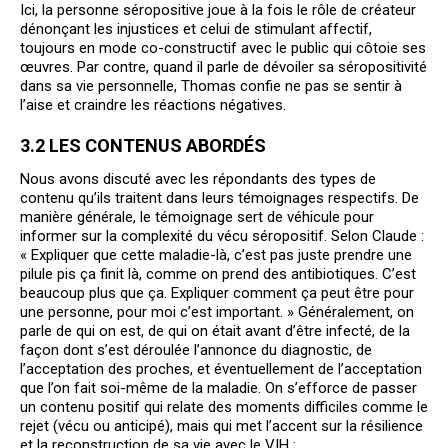
Ici, la personne séropositive joue à la fois le rôle de créateur
dénonçant les injustices et celui de stimulant affectif,
toujours en mode co-constructif avec le public qui côtoie ses
œuvres. Par contre, quand il parle de dévoiler sa séropositivité
dans sa vie personnelle, Thomas confie ne pas se sentir à
l’aise et craindre les réactions négatives.
3.2 LES CONTENUS ABORDÉS
Nous avons discuté avec les répondants des types de
contenu qu’ils traitent dans leurs témoignages respectifs. De
manière générale, le témoignage sert de véhicule pour
informer sur la complexité du vécu séropositif. Selon Claude :
« Expliquer que cette maladie-là, c’est pas juste prendre une
pilule pis ça finit là, comme on prend des antibiotiques. C’est
beaucoup plus que ça. Expliquer comment ça peut être pour
une personne, pour moi c’est important. » Généralement, on
parle de qui on est, de qui on était avant d’être infecté, de la
façon dont s’est déroulée l’annonce du diagnostic, de
l’acceptation des proches, et éventuellement de l’acceptation
que l’on fait soi-même de la maladie. On s’efforce de passer
un contenu positif qui relate des moments difficiles comme le
rejet (vécu ou anticipé), mais qui met l’accent sur la résilience
et la reconstruction de sa vie avec le VIH :