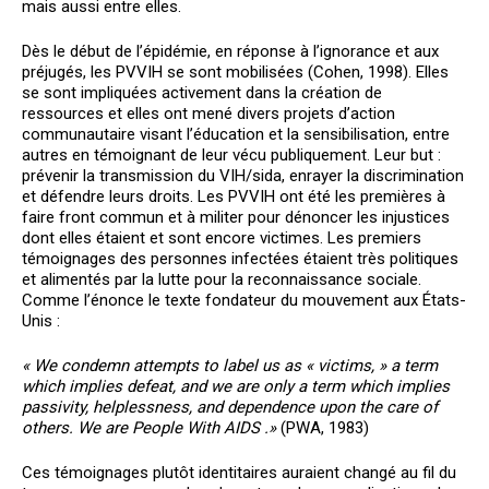
mais aussi entre elles.
Dès le début de l’épidémie, en réponse à l’ignorance et aux
préjugés, les PVVIH se sont mobilisées (Cohen, 1998). Elles
se sont impliquées activement dans la création de
ressources et elles ont mené divers projets d’action
communautaire visant l’éducation et la sensibilisation, entre
autres en témoignant de leur vécu publiquement. Leur but :
prévenir la transmission du VIH/sida, enrayer la discrimination
et défendre leurs droits. Les PVVIH ont été les premières à
faire front commun et à militer pour dénoncer les injustices
dont elles étaient et sont encore victimes. Les premiers
témoignages des personnes infectées étaient très politiques
et alimentés par la lutte pour la reconnaissance sociale.
Comme l’énonce le texte fondateur du mouvement aux États-
Unis :
« We
condemn attempts
to
label
us as
« victims, »
a
term
which implies defeat, and
we
are only
a
term
which implies
passivity, helplessness, and dependence upon the care of
others. We are People With AIDS .»
(PWA, 1983)
Ces témoignages plutôt identitaires auraient changé au fil du