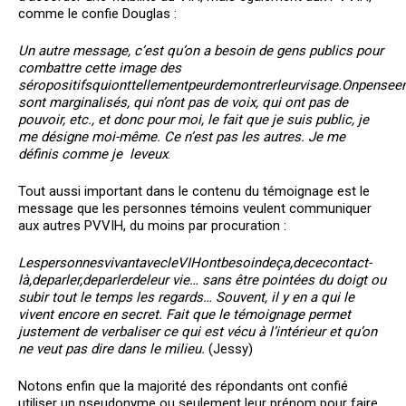
comme le confie Douglas :
Un
autre message, c’est qu’on
a
besoin
de
gens publics pour
combattre cette image
des
séropositifs
qui
ont
tellement
peur
de
montrer
leur
visage.
On
pense
e
sont marginalisés, qui n’ont pas de voix, qui ont pas de
pouvoir, etc., et donc pour moi, le fait que je
suis public,
je
me
désigne moi-même.
Ce
n’est
pas les
autres.
Je me
définis comme
je le
veux
.
Tout aussi important dans le contenu du témoignage est le
message que les personnes témoins veulent communiquer
aux autres PVVIH, du moins par procuration :
Les
personnes
vivant
avec
le
VIH
ont
besoin
de
ça,
de
ce
contact-
là,
de
parler,
de
parler
de
leur vie… sans être pointées du doigt ou
subir tout le temps les regards… Souvent, il y en a qui le
vivent encore en secret. Fait que le témoignage permet
justement de verbaliser ce qui est vécu à l’intérieur et qu’on
ne veut pas dire dans le milieu.
(Jessy)
Notons enfin que la majorité des répondants ont confié
utiliser un pseudonyme ou seulement leur prénom pour faire