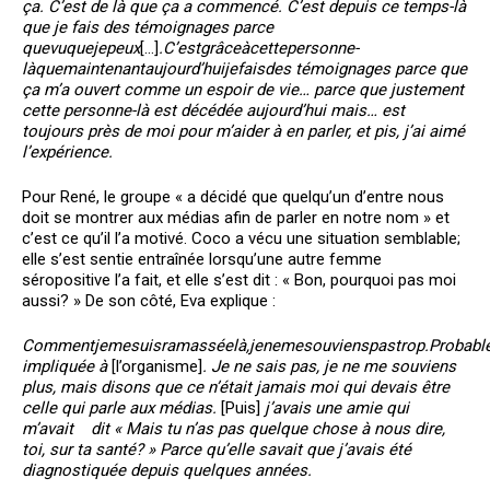
ça. C’est de là que ça a commencé. C’est depuis ce temps-là
que je fais des témoignages parce
que
vu
que
je
peux
[…]
.
C’est
grâce
à
cette
personne-
là
que
maintenant
aujourd’hui
je
fais
des témoignages parce que
ça m’a ouvert comme un espoir de vie… parce que justement
cette personne-là est décédée aujourd’hui mais… est
toujours près de moi pour m’aider à en parler, et pis, j’ai aimé
l’expérience.
Pour René, le groupe « a décidé que quelqu’un d’entre nous
doit se montrer aux médias afin de parler en notre nom » et
c’est ce qu’il l’a motivé. Coco a vécu une situation semblable;
elle s’est sentie entraînée lorsqu’une autre femme
séropositive l’a fait, et elle s’est dit : « Bon, pourquoi pas moi
aussi? » De son côté, Eva explique :
Comment
je
me
suis
ramassée
là,
je
ne
me
souviens
pas
trop.
Probabl
impliquée à
[l’organisme]
. Je ne sais pas, je ne me souviens
plus, mais disons que ce n’était jamais moi qui devais être
celle qui parle aux médias.
[Puis]
j’avais une amie qui
m’avait dit « Mais tu n’as pas quelque chose à nous dire,
toi, sur ta santé? » Parce qu’elle savait que j’avais été
diagnostiquée depuis quelques années.