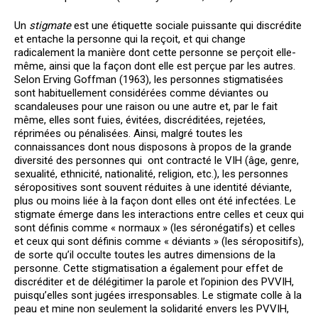
Un
stigmate
est une étiquette sociale puissante qui discrédite
et entache la personne qui la reçoit, et qui change
radicalement la manière dont cette personne se perçoit elle-
même, ainsi que la façon dont elle est perçue par les autres.
Selon Erving Goffman (1963), les personnes stigmatisées
sont habituellement considérées comme déviantes ou
scandaleuses pour une raison ou une autre et, par le fait
même, elles sont fuies, évitées, discréditées, rejetées,
réprimées ou pénalisées. Ainsi, malgré toutes les
connaissances dont nous disposons à propos de la grande
diversité des personnes qui ont contracté le VIH (âge, genre,
sexualité, ethnicité, nationalité, religion, etc.), les personnes
séropositives sont souvent réduites à une identité déviante,
plus ou moins liée à la façon dont elles ont été infectées. Le
stigmate émerge dans les interactions entre celles et ceux qui
sont définis comme « normaux » (les séronégatifs) et celles
et ceux qui sont définis comme « déviants » (les séropositifs),
de sorte qu’il occulte toutes les autres dimensions de la
personne. Cette stigmatisation a également pour effet de
discréditer et de délégitimer la parole et l’opinion des PVVIH,
puisqu’elles sont jugées irresponsables. Le stigmate colle à la
peau et mine non seulement la solidarité envers les PVVIH,