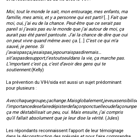
Moi, tout le monde le sait, mon entourage, mes enfants, ma
famille, mes amis, et y a personne qui est parti!
[…]
Fait que
moi, oui, j’ai eu de la chance. Peut-être que ce serait pas
pareil si j’avais pas eu le monde que j’ai autour de moi, ça
aurait pas été pareil pantoute. J’ai la chance de dire que oui
on peut vivre quand même avec ça.
[…]
C’est ce qui m’a
sauvé, je pense. Si
j’avais
pas
ça,
je
sais
pas,
je
pourrais
pas
dire
mais…
si
t’as
pas
de
support,
t’es
tout
seul
dans la vie, ça marche pas.
L’important c’est ça, c’est d’avoir des gens qui te
soutiennent.
(Kelly)
La prévention du VIH/sida est aussi un sujet prédominant
pour plusieurs :
Avec
chaque
groupe,
ça
change.
Mais
globalement,
je
veux
sensibilis
l’importance
de
se
faire
dépister
de
façon
ponctuelle
ou
de
façon
un
pe
ça me déstabilisait un peu, oui. Mais ensuite, j’ai compris
qu’il fallait absolument que je leur dise la vérité.
(Jules)
Les répondants reconnaissent l’apport de leur témoignage
dans la déconstruction des préjugés et pour faire comprendre