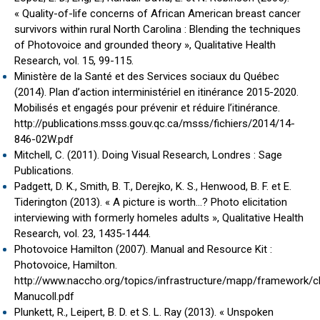
« Quality-of-life concerns of African American breast cancer
survivors within rural North Carolina : Blending the techniques
of Photovoice and grounded theory », Qualitative Health
Research, vol. 15, 99-115.
Ministère de la Santé et des Services sociaux du Québec
(2014). Plan d’action interministériel en itinérance 2015-2020.
Mobilisés et engagés pour prévenir et réduire l’itinérance.
http://publications.msss.gouv.qc.ca/msss/fichiers/2014/14-
846-02W.pdf
Mitchell, C. (2011). Doing Visual Research, Londres : Sage
Publications.
Padgett, D. K., Smith, B. T., Derejko, K. S., Henwood, B. F. et E.
Tiderington (2013). « A picture is worth…? Photo elicitation
interviewing with formerly homeles adults », Qualitative Health
Research, vol. 23, 1435-1444.
Photovoice Hamilton (2007). Manual and Resource Kit :
Photovoice, Hamilton.
http://www.naccho.org/topics/infrastructure/mapp/framework/c
Manucoll.pdf
Plunkett, R., Leipert, B. D. et S. L. Ray (2013). « Unspoken