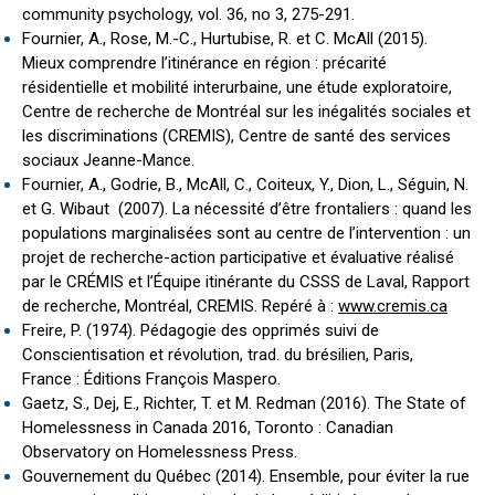
community psychology, vol. 36, no 3, 275-291.
Fournier, A., Rose, M.-C., Hurtubise, R. et C. McAll (2015).
Mieux comprendre l’itinérance en région : précarité
résidentielle et mobilité interurbaine, une étude exploratoire,
Centre de recherche de Montréal sur les inégalités sociales et
les discriminations (CREMIS), Centre de santé des services
sociaux Jeanne-Mance.
Fournier, A., Godrie, B., McAll, C., Coiteux, Y., Dion, L., Séguin, N.
et G. Wibaut (2007). La nécessité d’être frontaliers : quand les
populations marginalisées sont au centre de l’intervention : un
projet de recherche-action participative et évaluative réalisé
par le CRÉMIS et l’Équipe itinérante du CSSS de Laval, Rapport
de recherche, Montréal, CREMIS. Repéré à :
www.cremis.ca
Freire, P. (1974). Pédagogie des opprimés suivi de
Conscientisation et révolution, trad. du brésilien, Paris,
France : Éditions François Maspero.
Gaetz, S., Dej, E., Richter, T. et M. Redman (2016). The State of
Homelessness in Canada 2016, Toronto : Canadian
Observatory on Homelessness Press.
Gouvernement du Québec (2014). Ensemble, pour éviter la rue