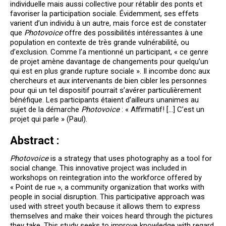
individuelle mais aussi collective pour rétablir des ponts et
favoriser la participation sociale. Évidemment, ses effets
varient d’un individu à un autre, mais force est de constater
que
Photovoice
offre des possibilités intéressantes à une
population en contexte de très grande vulnérabilité, ou
d’exclusion. Comme l’a mentionné un participant, « ce genre
de projet amène davantage de changements pour quelqu’un
qui est en plus grande rupture sociale ». Il incombe donc aux
chercheurs et aux intervenants de bien cibler les personnes
pour qui un tel dispositif pourrait s’avérer particulièrement
bénéfique. Les participants étaient d’ailleurs unanimes au
sujet de la démarche
Photovoice
: « Affirmatif! […] C’est un
projet qui parle » (Paul).
Abstract :
Photovoice
is a strategy that uses photography as a tool for
social change. This innovative project was included in
workshops on reintegration into the workforce offered by
« Point de rue », a community organization that works with
people in social disruption. This participative approach was
used with street youth because it allows them to express
themselves and make their voices heard through the pictures
they take. This study seeks to improve knowledge with regard