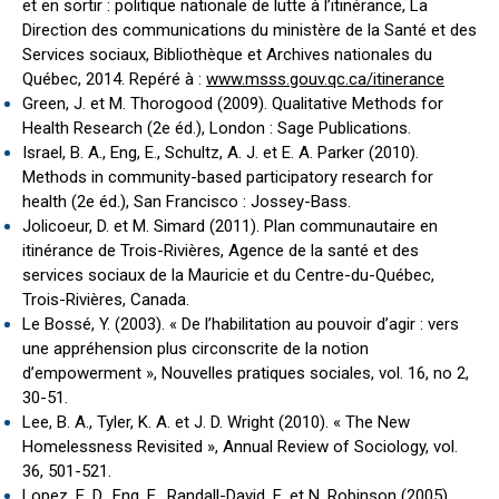
et en sortir : politique nationale de lutte à l’itinérance, La
Direction des communications du ministère de la Santé et des
Services sociaux, Bibliothèque et Archives nationales du
Québec, 2014. Repéré à :
www.msss.gouv.qc.ca/itinerance
Green, J. et M. Thorogood (2009). Qualitative Methods for
Health Research (2e éd.), London : Sage Publications.
Israel, B. A., Eng, E., Schultz, A. J. et E. A. Parker (2010).
Methods in community-based participatory research for
health (2e éd.), San Francisco : Jossey-Bass.
Jolicoeur, D. et M. Simard (2011). Plan communautaire en
itinérance de Trois-Rivières, Agence de la santé et des
services sociaux de la Mauricie et du Centre-du-Québec,
Trois-Rivières, Canada.
Le Bossé, Y. (2003). « De l’habilitation au pouvoir d’agir : vers
une appréhension plus circonscrite de la notion
d’empowerment », Nouvelles pratiques sociales, vol. 16, no 2,
30-51.
Lee, B. A., Tyler, K. A. et J. D. Wright (2010). « The New
Homelessness Revisited », Annual Review of Sociology, vol.
36, 501-521.
Lopez, E. D., Eng, E., Randall-David, E. et N. Robinson (2005).