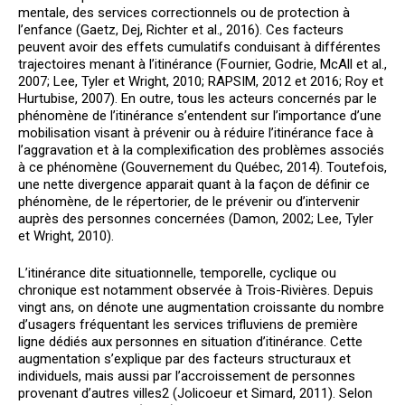
mentale, des services correctionnels ou de protection à
l’enfance (Gaetz, Dej, Richter et al., 2016). Ces facteurs
peuvent avoir des effets cumulatifs conduisant à différentes
trajectoires menant à l’itinérance (Fournier, Godrie, McAll et al.,
2007; Lee, Tyler et Wright, 2010; RAPSIM, 2012 et 2016; Roy et
Hurtubise, 2007). En outre, tous les acteurs concernés par le
phénomène de l’itinérance s’entendent sur l’importance d’une
mobilisation visant à prévenir ou à réduire l’itinérance face à
l’aggravation et à la complexification des problèmes associés
à ce phénomène (Gouvernement du Québec, 2014). Toutefois,
une nette divergence apparait quant à la façon de définir ce
phénomène, de le répertorier, de le prévenir ou d’intervenir
auprès des personnes concernées (Damon, 2002; Lee, Tyler
et Wright, 2010).
L’itinérance dite situationnelle, temporelle, cyclique ou
chronique est notamment observée à Trois-Rivières. Depuis
vingt ans, on dénote une augmentation croissante du nombre
d’usagers fréquentant les services trifluviens de première
ligne dédiés aux personnes en situation d’itinérance. Cette
augmentation s’explique par des facteurs structuraux et
individuels, mais aussi par l’accroissement de personnes
provenant d’autres villes
2
(Jolicoeur et Simard, 2011). Selon