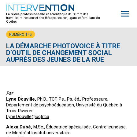
Open
site
La revue professionnelle et scientifique
de l’Ordre des
naviga
travailleurs sociaux et des thérapeutes conjugaux et familiaux du
Québec
NUMÉRO 145
LA DÉMARCHE PHOTOVOICE À TITRE
D’OUTIL DE CHANGEMENT SOCIAL
AUPRÈS DES JEUNES DE LA RUE
Par
Lyne Douville,
Ph.D., TCF, Ps., Ps. éd., Professeure,
Département de psychoéducation, Université du Québec à
Trois-Rivières
Lyne.Douville@uqtr.ca
Alexa Dubé,
M.Sc., Éducatrice spécialisée, Centre jeunesse
de Montréal Institut universitaire