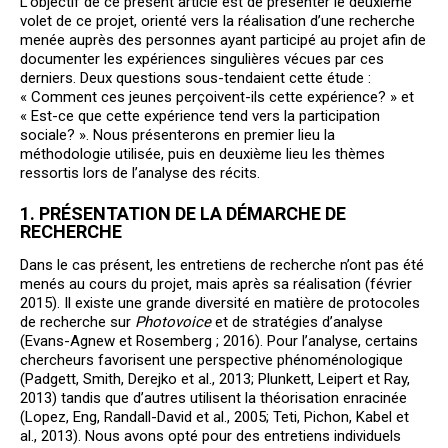
L’objectif de ce présent article est de présenter le deuxième
volet de ce projet, orienté vers la réalisation d’une recherche
menée auprès des personnes ayant participé au projet afin de
documenter les expériences singulières vécues par ces
derniers. Deux questions sous-tendaient cette étude :
« Comment ces jeunes perçoivent-ils cette expérience? » et
« Est-ce que cette expérience tend vers la participation
sociale? ». Nous présenterons en premier lieu la
méthodologie utilisée, puis en deuxième lieu les thèmes
ressortis lors de l’analyse des récits.
1. PRÉSENTATION DE LA DÉMARCHE DE
RECHERCHE
Dans le cas présent, les entretiens de recherche n’ont pas été
menés au cours du projet, mais après sa réalisation (février
2015). Il existe une grande diversité en matière de protocoles
de recherche sur
Photovoice
et de stratégies d’analyse
(Evans-Agnew et Rosemberg ; 2016). Pour l’analyse, certains
chercheurs favorisent une perspective phénoménologique
(Padgett, Smith, Derejko et al., 2013; Plunkett, Leipert et Ray,
2013) tandis que d’autres utilisent la théorisation enracinée
(Lopez, Eng, Randall-David et al., 2005; Teti, Pichon, Kabel et
al., 2013). Nous avons opté pour des entretiens individuels