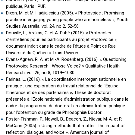
publique, Paris : PUF.
Dixon, M. et M. Hadjialexiou (2005). « Photovoice : Promising
practice in engaging young people who are homeless », Youth
Studies Australia, vol. 24, no 2, 52-56.
Douville, L., Vrakas, G. et A. Dubé (2015). « Protocoles
d’entretiens pour les participants au projet Photovoice »,
document inédit dans le cadre de l’étude à Point de Rue,
Université du Québec à Trois-Rivières.
Evans-Agnew, R. A. et M.-A. Rosenberg, (2016). « Questioning
Photovoice Research : Whose Voice? » Qualitative Health
Research, vol. 26, no 8, 1019–1030.
Farinas, L. (2016). « La coordination interorganisationnelle en
pratique : une exploration du travail relationnel de l’Équipe
Itinérance et de ses partenaires », Thèse de doctorat
présentée à l’École nationale d’administration publique dans le
cadre du programme de doctorat en administration publique
pour l’obtention du grade de Philosophiæ Doctor.
Foster-Fishman, P., Nowell, B., Deacon, Z., Nievar, M-A. et P.
McCann (2005). « Using methods that matter : the impact of
reflection, dialogue, and voice », American journal of