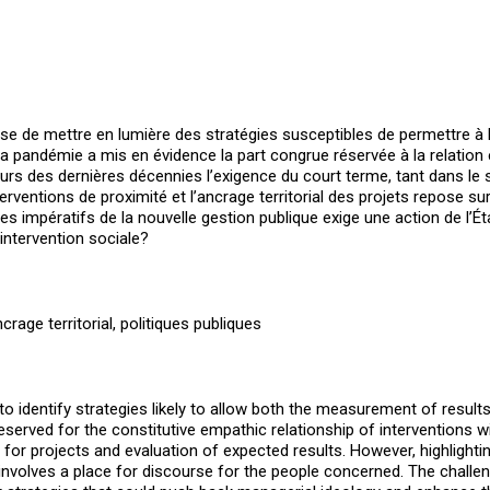
ose de mettre en lumière des stratégies susceptibles de permettre à l
e la pandémie a mis en évidence la part congrue réservée à la relati
 des dernières décennies l’exigence du court terme, tant dans le so
terventions de proximité et l’ancrage territorial des projets repose s
s impératifs de la nouvelle gestion publique exige une action de l’Éta
’intervention sociale?
rage territorial, politiques publiques
 to identify strategies likely to allow both the measurement of result
reserved for the constitutive empathic relationship of interventions
projects and evaluation of expected results. However, highlighting t
nvolves a place for discourse for the people concerned. The challeng