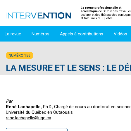
La revue professionnelle et
scientifique
de l’Ordre des travaille
sociaux et des thérapeutes conjugau
et familiaux du Québec
La revue
Numéros
Appels à contributions
Vidéos
NUMÉRO 156
LA MESURE ET LE SENS : LE D
Par
René Lachapelle,
Ph.D., Chargé de cours au doctorat en scienc
Université du Québec en Outaouais
rene.lachapelle@uqo.ca