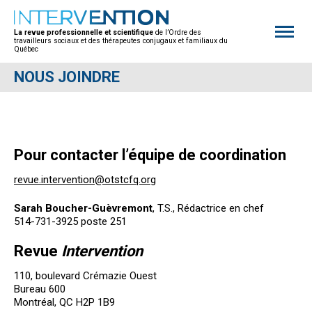
Open
site
La revue professionnelle et scientifique
de l’Ordre des
naviga
travailleurs sociaux et des thérapeutes conjugaux et familiaux du
Québec
NOUS JOINDRE
Pour contacter l’équipe de coordination
revue.intervention@otstcfq.org
Sarah Boucher-Guèvremont
, T.S., Rédactrice en chef
514-731-3925 poste 251
Revue
Intervention
110, boulevard Crémazie Ouest
Bureau 600
Montréal, QC H2P 1B9