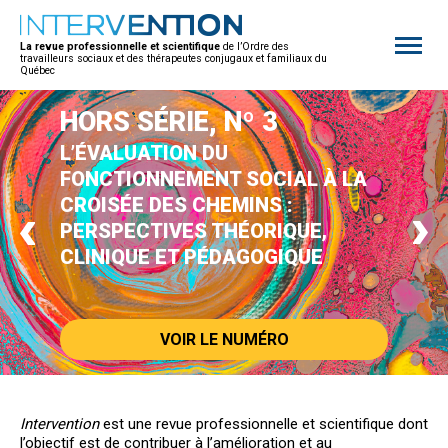
Open
site
La revue professionnelle et scientifique
de l’Ordre des
naviga
travailleurs sociaux et des thérapeutes conjugaux et familiaux du
Québec
HORS SÉRIE, Nº 3
L’ÉVALUATION DU
FONCTIONNEMENT SOCIAL À LA
CROISÉE DES CHEMINS :
PERSPECTIVES THÉORIQUE,
CLINIQUE ET PÉDAGOGIQUE
VOIR LE NUMÉRO
Intervention
est une revue professionnelle et scientifique dont
l’objectif est de contribuer à l’amélioration et au