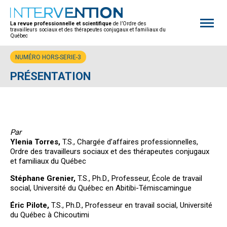
Open
site
La revue professionnelle et scientifique
de l’Ordre des
naviga
travailleurs sociaux et des thérapeutes conjugaux et familiaux du
Québec
NUMÉRO HORS-SERIE-3
PRÉSENTATION
Par
Ylenia Torres,
T.S., Chargée d’affaires professionnelles,
Ordre des travailleurs sociaux et des thérapeutes conjugaux
et familiaux du Québec
Stéphane Grenier,
T.S., Ph.D., Professeur, École de travail
social, Université du Québec en Abitibi-Témiscamingue
Éric Pilote,
T.S., Ph.D., Professeur en travail social, Université
du Québec à Chicoutimi