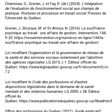
Chammas, G., Grenier, J. et Fay, R. (dir.) (2024).
L’intégration
de l’évaluation du fonctionnement social aux champs de
pratique. Postures et processus en travail social
. Presses de
l’Université du Québec.
Grenier, J., Bourque, M. et St-Amour, N. (2016). La souffrance
psychique au travail : une affaire de gestion.
Intervention
, 144,
9-20. https://revueintervention.org/numeros-en-ligne/144/la-
souffrance-psychique-au-travail-une-affaire-de-gestion/
Loi modifiant l’organisation et la gouvernance du réseau de
la santé et des services sociaux notamment par l’abolition
des agences régionales
. LQ 2015, c 1. Éditeur officiel du
Québec. https://www.legisquebec.gouv.qc.ca/fr/document/lc/o-
7.2
Loi modifiant le Code des professions et d’autres
dispositions législatives dans le domaine de la santé
mentale et des relations humaines
. LQ 2009, c 28. Éditeur
officiel du
Québec. https://www.publicationsduquebec.gouv.qc.ca/fileadmin
Office des professions du Québec (2021).
Guide explicatif.